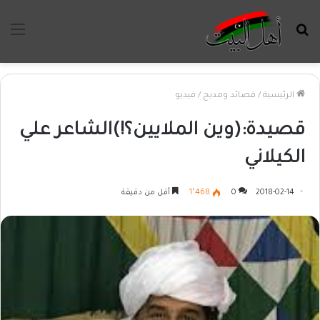
بحث
الق
عن
الرئيسية
/
قصائد ومديح
/
فيديو
قصيدة:(وين الملايين؟!)الشاعر علي
الكيلاني
2018-02-14
0
1٬468
أقل من دقيقة