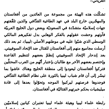
الغرياني:-
.
تشكّلت هذه الهيئة من مجموعة من العائدين من أفغانستان
والمهجّرين خارج البلد في عهد الطاغية القذّافي والذين تلقّفتهم
جهات إسلاميّة متشدّدة في السعوديّة وبعض دول الخليج العربيّة
فآوتهم وحشت عقولهم بالفكر الوهابي بدل تفكيرهم المالكي
الوسطي الذي شبّوا عليه في موطنهم الأصلي (ليبيا)، ثم بعد ذلك
أرسلت مجاميع منهم إلى أفغانستان للقتال ضد الإتحاد السوفييتي.
بعد إندحار الإتحاد السوفييتي إنظمّ بعضهم لتنظيم القاعدة
وإختصم بعضهم الآخر مع طالبان بإعتبار أنّهم من العرب المحتلّين
فتركوا أفغانستان ليعودوا إلى منطقة الخليج وهناك عاشوا بما
تيسّر إلى أن قام شباب ليبيا بالثورة على نظام الطاغية القذّافي
فوجدوها فرصتهم ليركبوا الموجه وتحوّلوا بعدها إلى قادة
ميليشيات بحكم خبرتهم القتاليّة في أفغانستان.
.
رابطة علماء ليبيا وهيئة علماء ليبيا تعتبران كيانين إسلاميّين