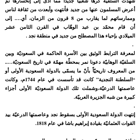
شهدت السلفيّة كرهاً شعبيّاً جديداً مما أدّى إلى إنحسارها ثمّ
أعرض المسلمون عنها من جديد فأنتهت وأبعدت من ثقافة لناس
وممارساتهم لما يقارب من 8 قرون من الزمان، أي…. إلى
أن قام محمّد بن عبد الوهّاب في القرن الثامن عشر
الميلادي بإحياء هذا المصطلح من جديد في منطقة نجد .
.
لمعرفة الترابط الوثيق بين الأسرة الحاكمة في السعوديّة وبين
السلفيّة الوهابيّة دعونا نمر بمحطّة مهمّة في تاريخ السعوديّة…..
من المعروف تاريحيّاً بأنّ ما يسمّى بالدولة السعودية الأولى أو
“السلطنة النجدية” كانت قد تأسست في عام 1744م، وكانت
عاصمتها الدرعيّة،وشملت تلك الدولة السعوديّة الأولى أجزاء
كبيرة من شبه الجزيرة العربيّة.
.
إنتهت الدولة السعودية الأولى بسقوط نجد وعاصمتها الدرعيّة بيد
القوات العثمانيّة بقيادة إبراهيم باشا في عام 1818.
.