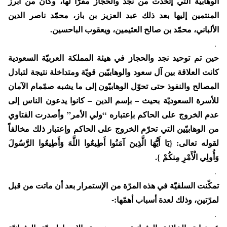
الوهابيّة التي إتخذت من نجد والحجاز مقرّاً لها، وكان من أبرز
المنتمين إليها بعد ذلك عبد العزيز بن باز، محمّد ناصر الدين
الألباني، محمّد بن صالح العثيمين، ويعقوب الباحسين.
.
حين تم توحيد نجد والحجاز في هيئة المملكة العربيّة السعودية
كانت العلاقة بين آل سعود والوهابيّين قويّة ومتداخلة نتيجة لتبادل
المصالح والنفوذ حتى تحوّل الوهابيّون إلى ما يشبه صمّمام الآمان
للأسرة السعوديّة بحيث – بإسم الدين – كانوا يدعون الناس إلى
عدم الخروج على الحاكم بإعتباره “ولي الأمر” وأصدرت الفتاوي
من الوهابيّين التي تحرّم الخروج على الحاكم وإعتبار ذلك مخالفاً
لقوله تعالى: {يَا أَيُّهَا الَّذِينَ آمَنُوا أَطِيعُوا اللَّهَ وَأَطِيعُوا الرَّسُولَ
وَأُولِي الْأَمْرِ مِنكُمْ
}.
.
تمكّنت السلفيّة في هذه المرّة من الإستمرار بعد أن ماتت من قبل
لمرّتين، وذلك لعدة أسباب أهمّها:-
.