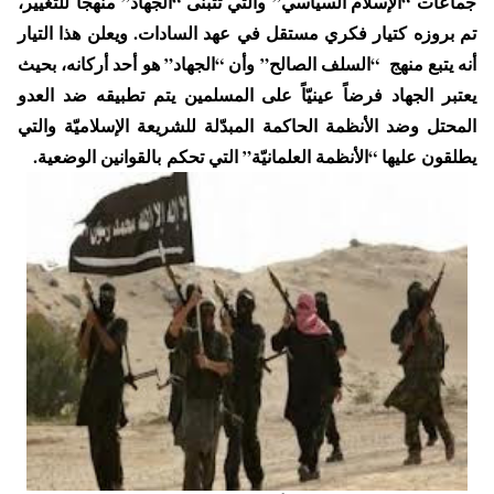
جماعات “الإسلام السياسي” والتي تتبنى “الجهاد” منهجاً للتغيير،
تم بروزه كتيار فكري مستقل في عهد السادات. ويعلن هذا التيار
أنه يتبع منهج “السلف الصالح” وأن “الجهاد” هو أحد أركانه، بحيث
يعتبر الجهاد فرضاً عينيّاً على المسلمين يتم تطبيقه ضد العدو
المحتل وضد الأنظمة الحاكمة المبدّلة للشريعة الإسلاميّة والتي
يطلقون عليها “الأنظمة العلمانيّة” التي تحكم بالقوانين الوضعية.