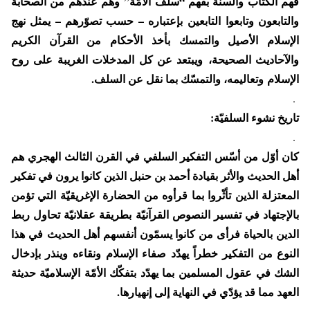
فهم الكتاب والسنة بفهم “سلف الأمّة” وهم عندهم من الصحابة
والتابعون وتابعوا التابعين بإعتباره – حسب تصوّرهم – يمثل نهج
الإسلام الأصيل والتمسك بأخذ الأحكام من القرآن الكريم
والآحاديث الصحيحة، ويبتعد عن كل المدخلات الغريبة على روح
الإسلام وتعاليمه، والتمسّك بما نقل عن السلف.
.
تاريخ نشوء السلفيّة:
.
كان أوّل من أسّس التفكير السلفي في القرن الثالث الهجري هم
أهل الحديث والأثر بقيادة أحمد بن حنبل الذين كانوا يرون في تفكير
المعتزلة الذين تأثّروا بما قرأوه من الحضارة الإغريقيّة التي تؤمن
بالإجتهاد في تفسير النصوص القرآنيّة بطريقة عقلانيّة تحاول ربط
الدين بالحياة فرأى من كانوا يسمّون أنفسهم أهل الحديث في هذا
النوع من التفكير خطراً يهدّد صفاء الإسلام ونقاءه وينذر بإدخال
الشك في عقول المسلمين بما يهدّد بتفكّك الأمّة الإسلاميّة حديثة
العهد مما قد يؤدّي في النهاية إلى إنهيارها.