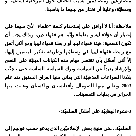
متصارعين ومتصادمين بسبب الخلاف حول المرجعيّة (سلفيّة أو
وسطيّة) وعلينا أن نختار من بينهما ما يناسبنا.
.
ملاحظة: أنا لا أوافق على إستخدام كلمة “علماء” لأيّ منهما على
إعتبار أن هؤلاء ليسوا بعلماء وإنّما هم فقهاء دين، وبذلك يجب أن
تكون التسمية: هيئة فقهاء ليبيا أو رابطة فقهاء ليبيا ومع أنّني أتفق
مع رابطة فقهاء ليبيا في وسطيّتها وطريقة تفكير المنتمين إليها،
إلاّ أنّني أفضّل بأن تقتصر مهام هذه الكيانات الدينيّة على النصح
والإرشاد بعيداً عن السياسة وترك السياسة للساسة حتى تتجنّب
بلادنا الصراعات المذهبيّة التي يعاني منها العراق الشقيق منذ عام
2003 وتعاني منها الصومال وأفغانستان وباكستان وعانت منها
الجزائر في بدايات التسعينات.
.
3-نشوء الوهابيّة على أطلال السلفيّة:-
.
السلفيّة….هي منهج بعض الإسلاميّين الذي يدعو حسب قولهم إلى