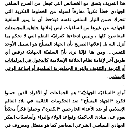
هذا التعريف يتسق مع الخصائص التي تجعل من الطرح السلفي
الجهادي خطاً فكرياً مفارقاً لسواه من الخطوط الفكرية التي
تتحرك ضمن التيار السلفي نفسه فيلاحظ أن ما يميز السلفية
الجهادية عن غيرها من السلفيات ليس إعلانها
جاهلية المجتمعات
المعاصرة كلها
، وليس ادعاءها
كفرانيّة
النظم التي لا تحكم بما
أنزل الله بل إعلانها الصريح بأن الجهاد المسلّح هو السبيل الأوحد
للتغيير…. ومن هنا فإنّنا نرى بأنّ السلفيّة الجهاديّة ترفض أي
طريق آخر لإقامة نظام الخلافة الإسلامية
كالدخول في البرلمانات
أو التربية والتثقيف والثورة الجماهيرية السلمية أو إشاعة الوعي
الإسلامي
.
.
أتباع “السلفيّة الجهاديّة” هم الجماعات أو الأفراد الذين حملوا
فكرة “الجهاد المسلّح” ضد الحكومات القائمة في بلاد العالم
الإسلامي أو ضد الأعداء الخارجيين “الكفرة”، وحملوا فكراً محدّداً
يقوم على مبادئ
الحاكميّة
وقواعد
الولاء والبراء
وأساسيّات الفكر
الجهادي السياسي الشرعي المعاصر كما هو مفصّل ومعروف في