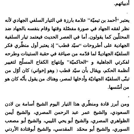
أدبياتهم.
.
يعتبر “أحمد بن تيميّة” علامة بارزة في التيار السلفي الجهادي لأنه
نظر لفقه الجهاد في صورة مفصّلة وقتها وقام بنفسه بالجهاد ضد
المحتلّين كما يقولون. أما في العصر الحديث فيعتمد تيار السلفية
الجهادية على أطروحات “سيّد قطب” إذ يعتبر أول منظّري فكر
السلفيّة الجهاديةّ لما قدّمه من صياغة في حقبة الستينات وطرحه
لفكرتي الجاهلية و “الحاكميّة” وإنتهاج الكفاح المسلّح لتغيير
أنظمة الحكم، ويقال بأن سيّد قطب ( وهو إخواني) كان أوّل من
تبنّى السلفيّة الجهاديّة وأدخلها لمصر، وهناك من يقول بأنّه كان هو
من أسّسها.
.
ومن أبرز قادة ومنظّري هذا التيار اليوم الشيخ أسامة بن لادن
السعودي، والشيخ عمر عبد الرحمن المصري، والشيخ أيمن
الظواهري المصري، والشيخ أبو يحي الليبي، والشيخ أبو مصعب
السوري، والشيخ أبو محمّد المقدسي، والشيخ أبوقتادة الأردني