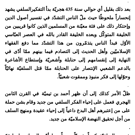
.
بعد ذلك بقليل أي حوالي سنة 435 هجريّة بدأ التفكيرالسلفي يشهد
إنحساراً ملحوظًا حيث ملّ الناس التشدّد في تفسير أصول الدين
وإحتكار ذلك على فئة معيّنة من المسلمين الذين كانوا قريبين من
الخليفة المتوكّل وبعده الخليفة القادر بالله في العصر العبّاسي
الأوّل فبدأ الناس يتذمّرون من هذا التشدّد مما دفع الفقهاء
الإسلاميّين وأهل الحديث إلى التصادم فيما بينهم ممّا أدّى في
النهاية إلى إنقسامهم إلى حنابلة وأشعريّة وإستطاع الأشاعرة
بالدعم الشعبي الإنتصار على الحنابلة ممّا قتل السلفيّة نهائيّاً
وحوّلها إلى فكر منبوذ وممقوت شعبيّاً.
.
ظلّ الأمر كذلك إلى أن ظهر أحمد بن تيميّة في القرن الثامن
الهجري فعمل على إحياء الفكر السلفي من جديد وقام بشن حملة
على من إعتبرهم أهل البدع داعياً إلى إحياء عقيدة ومنهج السلف
من أجل تحقيق النهضة الإسلاميّة من جديد.
.