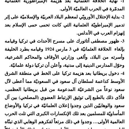
1- نهاية الخلافة العثمانية بعد هزيمة الإمبراطوريّة العثمانيّة
المدمّرة في الحرب العالميّة الأولى.
2- بداية الإحتلال الأوروبّي لمعظم البلاد العربيّة والإسلاميّة على إثر
تدمير الإمبراطويّة العثمانية التي كانت تحمى حمى الإسلام بعد
إنهزام العرب في الأندلس.
3- ظهور مصطفى أتاتورك على مسرح الأحداث في تركيا وقيامه
بإلغاء الخلافة العثمانيّة في 3 مارس 1924 وقيامه بطرد الخليفة
وأسرته من البلاد، وألغى وزارتي الأوقاف والمحاكم الشرعية،
وحوّل المدارس الدينية إلى مدنية، وأعلن أن تركيا دولة علمانيّة.
4- دخول بريطانيا بعد هزيمة تركيا على الخط في منطقة الشرق
الأوسط كداعمة لسلطان آل سعود في السعوديّة مما أعطى لآل
سعود نوعاً من الشرعيّة المدعومة من قبل بريطانيا العظمى،
فأدّى ذلك بالطبع إلى توثيق الإرتباط العضوي (المصلحي) بين آل
سعود والوهابيّين الذين وجدوا إعلان العلمانيّة في تركيا والأوضاع
المأساويّة للمسلمين بعد تلك الإنكسارات الكبرى التي تلت الحرب
العالمية الأولى… وجدوا في ذلك مرتعاً لفكرهم الوهابي الذي تبنّاه