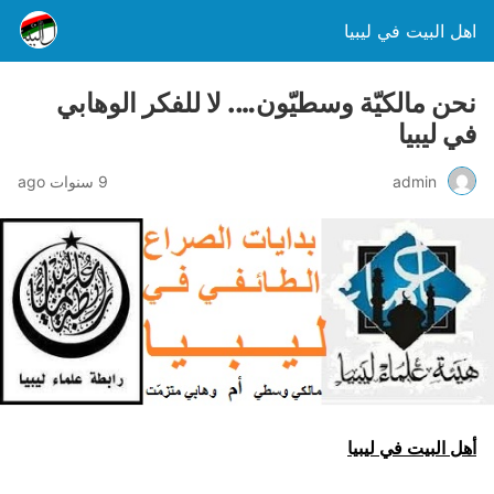
اهل البيت في ليبيا
نحن مالكيّة وسطيّون…. لا للفكر الوهابي
في ليبيا
admin
9 سنوات ago
أهل البيت في ليبيا