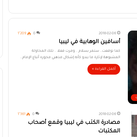
1٬209
0
2018-02-06
أسافين الوهابية في ليبيا
كما توقعت… ستمر بسلام .. ومرت فعلا .. تلك المحاولة
المشبوهة لإثارة ما يبدو كأنه إشكال مذهبي محوره أتباع الإمام…
أكمل القراءة »
1٬361
0
2018-02-06
مصادرة الكتب في ليبيا وقمع أصحاب
المكتبات