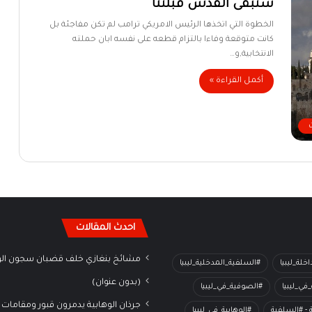
ستبقى القدس قبلتنا
الخطوة التي اتخذها الرئيس الامريكي ترامب لم تكن مفاجئة بل
كانت متوقعة وفاءا بالتزام قطعه على نفسه ابان حملته
الانتخابية,و…
أكمل القراءة »
احدث المقالات
مشائخ بنغازي خلف قضبان سجون الو
خلة_ليبيا
#السلفية_المدخلية_ليبيا
(بدون عنوان)
في_ليبيا
#الصوفية_في_ليبيا
جرذان الوهابية يدمرون قبور ومقامات 
ة - #السلفية
#الوهابية_في_ليبيا