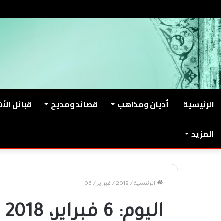
الأحد, أغسطس 9 2026
من نحن
اتصل بنا
الرئيسية
أديان ومذاهب
قصائد ومديح
قبائل الأ
المزيد
الرئيسية
/
2018
/
فبراير
/
06
اليوم:
6 فبراير، 2018