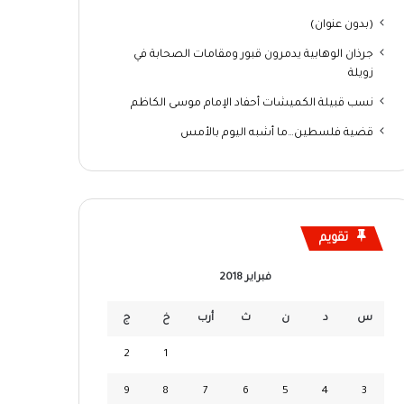
(بدون عنوان)
جرذان الوهابية يدمرون قبور ومقامات الصحابة في
زويلة
نسب قبيلة الكميشات أحفاد الإمام موسى الكاظم
قضية فلسطين…ما أشبه اليوم بالأمس
تقويم
فبراير 2018
س
د
ن
ث
أرب
خ
ج
2
1
9
8
7
6
5
4
3