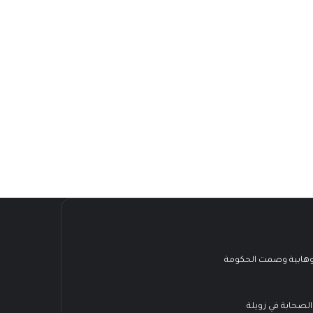
هابية وصمت الحكومة
الصحابة في زويلة