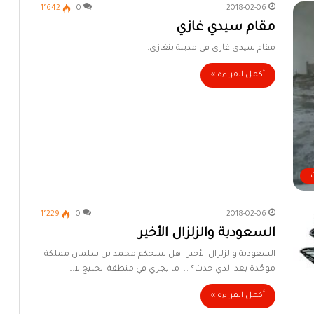
1٬642
0
2018-02-06
مقام سيدي غازي
مقام سيدي غازي في مدينة بنغازي.
أكمل القراءة »
1٬229
0
2018-02-06
السعودية والزلزال الأخير
السعودية والزلزال الأخير.. هل سيحكم محمد بن سلمان مملكة
موحّدة بعد الذي حدث؟ … ما يجري في منطقة الخليج لا…
أكمل القراءة »