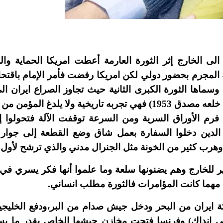
ى الخارج إثر الثورة العارمة أعطت امريكا الحماية والل
 المجرم بحضور دولي لكن امريكا رفضت فأمر الإمام باقتحا
 وسماها الثورة الكبرى الثانية حيث تجاوز الصراع ايران ا
ة ولا يلدغ المؤمن من جحر مرتين.
رم الأوراق السرية ومن السرعة توقفت الآلة فتحولوا إ
الدين دخلوا السفارة بعمل شاق وضع القطعة إلى جوار
 وهرب كثير من الخونة مثل الجنرال مدني والذي ترشح لأول أ
دير للخارج وهم يضنونها سلعة وما علموا أنها فكر يسري 
 مهما كانت المؤامرات فالثورة مطلب انساني.
ة ايران من البحر ودخل جيش صدام من البر،ودفع الخلي
يتي انداك) وفرنسا فتحت مخازن جيشها الخاص بقدر ما ي