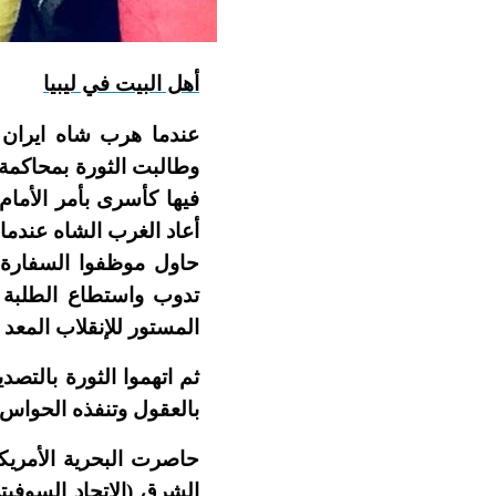
أهل البيت في ليبيا
عندما هرب شاه ايران ال
وطالبت الثورة بمحاكمة
فيها كأسرى بأمر الأمام
أعاد الغرب الشاه عندما خلعه مصدق 1953) فهي تجربه تاريخي
حاول موظفوا السفارة ف
تدوب واستطاع الطلبة 
المستور للإنقلاب المعد
ثم اتهموا الثورة بالتص
بالعقول وتنفذه الحواس
حاصرت البحرية الأمريك
الشرق (الاتحاد السوف