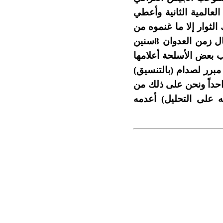
عالمية الثانية وأعطي
لثوار إلا ما غنموه من
الشاه وهو كثير (خامس دولة في الطيران) ولكنه مربوط بمصادر ذلك السلاح وطال زمن العدوان 8سنين
 بعض الأسلحة أعلامها
برر لصدام (بالتنسيق)
احداً ونحن على ذلك من
ه على التحليل) أعدمه