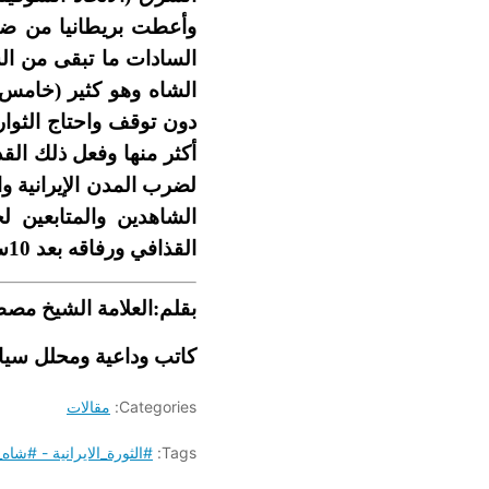
وأعطت بريطانيا من ضمن
السادات ما تبقى من الس
دون توقف واحتاج الثوا
أكثر منها وفعل ذلك ال
لضرب المدن الإيرانية و
الشاهدين والمتابعين ل
القذافي ورفاقه بعد 10سنين في المعتقل كذلك الشهيد حسن الكردي.
بقلم:العلامة الشيخ
مصطف
كاتب وداعية ومحلل سي
Categories:
مقالات
Tags:
#الثورة_الايرانية - #شاه_