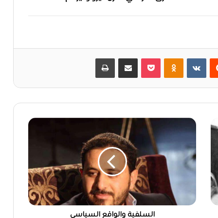
‏Reddit
‏VKontakte
Odnoklassniki
بوكيت
مشاركة عبر البريد
طباعة
السلفية والواقع السياسي