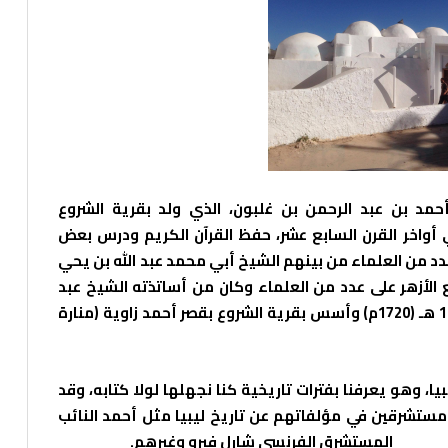
مد بن عبد الرحمن بن غلبون، الذي ولد بقرية الشروع
ي أواخر القرن السابع عشر، حفظ القرآن الكريم ودرس بعض
دد من العلماء من بينهم الشيخ أبي محمد عبد الله بن يحي
لأزهر على عدد من العلماء وكان من أساتذته الشيخ عبد
الرؤوف البشبيشي, ثم عاد إلى مصراتة في عام 1133 هـ (1720م) وأسس بقرية الشروع بقصر أحمد زاوية (منارة
يا، وهو يعرفنا بفترات تاريخية كنا نجهلها لولا كتابه، وقد
ومستشرقين في مؤلفاتهم عن تاريخ ليبيا مثل أحمد النائب
ي روسي
المستشرق الفرنسي شارل فيرو وغيرهم.