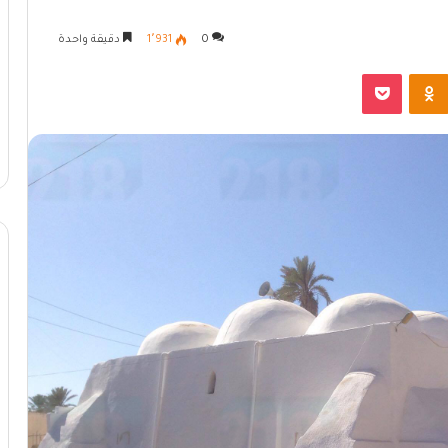
0
1٬931
دقيقة واحدة
Odnoklassniki
بوكيت