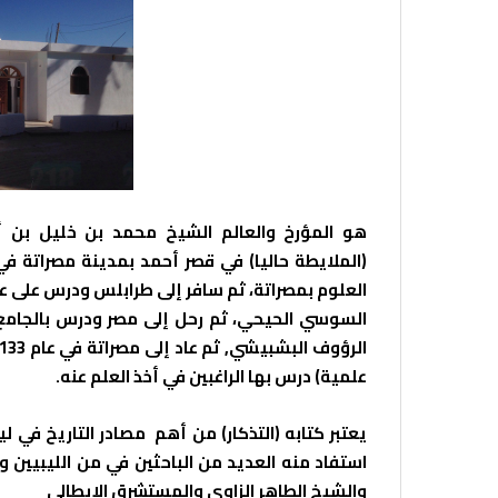
هو المؤرخ والعالم الشيخ محمد بن خليل بن أح
(الملايطة حاليا) في قصر أحمد بمدينة مصراتة ف
العلوم بمصراتة، ثم سافر إلى طرابلس ودرس على ع
السوسي الحيحي، ثم رحل إلى مصر ودرس بالجامع ا
علمية) درس بها الراغبين في أخذ العلم عنه.
يعتبر كتابه (التذكار) من أهم مصادر التاريخ في ليب
استفاد منه العديد من الباحثين في من الليبيين 
والشيخ الطاهر الزاوي والمستشرق الإيطالي
ايتور