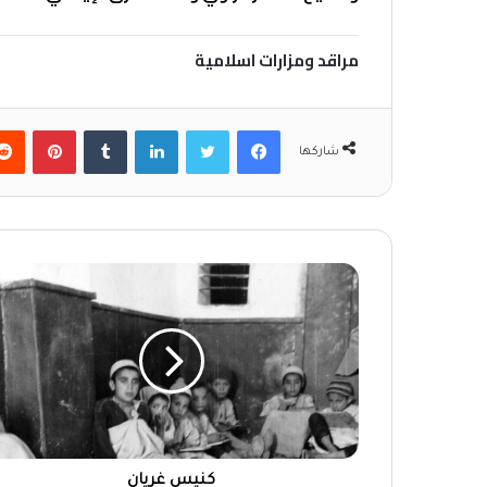
مراقد ومزارات اسلامية
فيسبوك
تويتر
لينكدإن
‏Tumblr
بينتيريست
شاركها
كنيس غريان