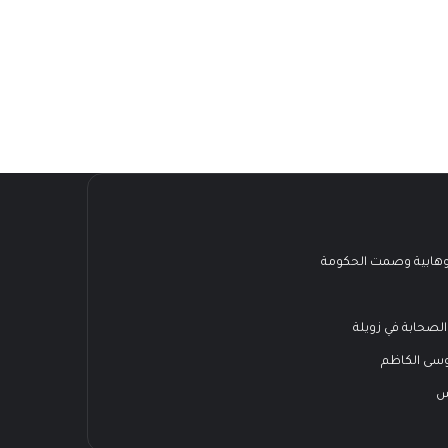
هابية وصمت الحكومة
الصحابة في زويلة
وسى الكاظم
س