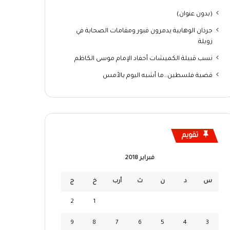
(بدون عنوان)
جرذان الوهابية يدمرون قبور ومقامات الصحابة في
زويلة
نسب قبيلة الكميشات أحفاد الإمام موسى الكاظم
قضية فلسطين…ما أشبه اليوم بالأمس
تقويم
فبراير 2018
س
د
ن
ث
أرب
خ
ج
2
1
9
8
7
6
5
4
3