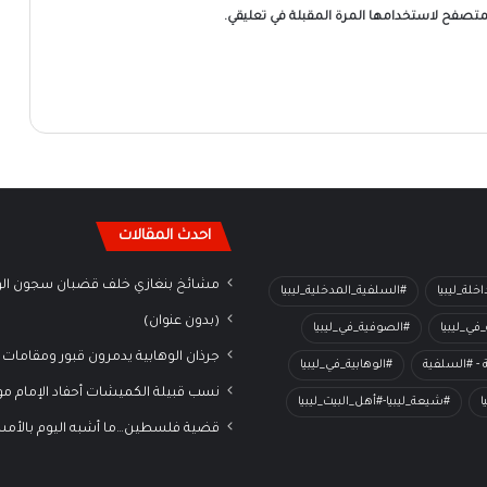
لمتصفح لاستخدامها المرة المقبلة في تعليقي.
احدث المقالات
مشائخ بنغازي خلف قضبان سجون الو
خلة_ليبيا
#السلفية_المدخلية_ليبيا
(بدون عنوان)
في_ليبيا
#الصوفية_في_ليبيا
جرذان الوهابية يدمرون قبور ومقامات 
ة - #السلفية
#الوهابية_في_ليبيا
نسب قبيلة الكميشات أحفاد الإمام م
ا
#شيعة_ليبيا-#أهل_البيت_ليبيا
قضية فلسطين…ما أشبه اليوم بالأم