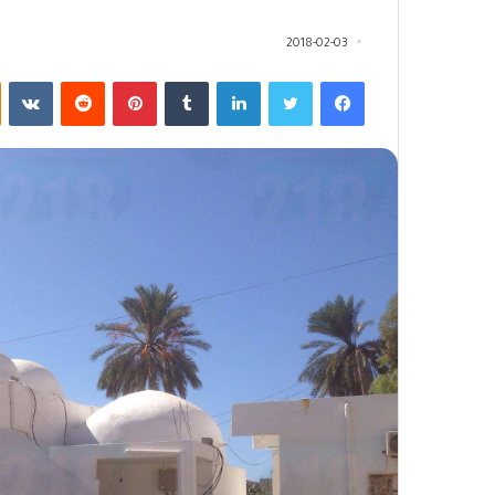
2018-02-03
فيسبوك
تويتر
لينكدإن
‏Tumblr
بينتيريست
‏Reddit
‏VKontakte