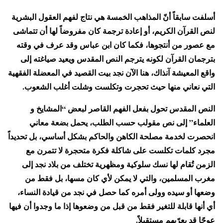
أسلفت سابقاً أنّ المذاهب الخمسة هي نتاج لفهم العقول البشرية
لنص القرآن الكريم، أو إعادة ترجمة كان مفروضاً لها أن تتماشى
مع عصور من أنتجوها، فكما كان ابن عباس وقد عرف في وقته
بترجمان القرآن لكونه يترجم النص المقدس ويعيد صياغته إلى
واقع المعيشة آنذاك، هنا الآن نجد بيت القصيد في المعضلة الفقهية
التي نعاني منها حيث تحجرت وتكلست وشلت أغلب الشعوب.
النص المقدس تحول بفعل الفهم القاصر لبعض “المشايخ و
العلماء” إلى نص مقولب حسب الطلب، يحمل بضعة معاني
انحصرت لخدمة مصلحة الكاهن والحاكم بشكل أساسي، بل تحديداً
مجرد كلمات تكلست على شاكلة فكرة متحجرة لا تتمرن مع
الزمن تُقام لها نسك سلوكية ومظهرية تختلف من بلاد نجد إلى
مغرب المسلمين، والتي لا يمكن لأي كان مسها، بل فقط من
وضعها أو سيده وولى أمره كما حصل في نجد من قيادة النساء،
أي أنها قابلة للتغير فقط من قبل من وضعوها إذا ما وجدوا أن فيها
عوجًا قد يعرّيهم مستقبلاً.