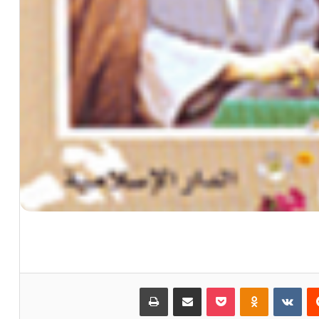
‏Reddit
‏VKontakte
Odnoklassniki
بوكيت
مشاركة عبر البريد
طباعة