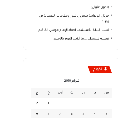
(بدون عنوان)
جرذان الوهابية يدمرون قبور ومقامات الصحابة في
زويلة
نسب قبيلة الكميشات أحفاد الإمام موسى الكاظم
قضية فلسطين…ما أشبه اليوم بالأمس
تقويم
فبراير 2018
س
د
ن
ث
أرب
خ
ج
2
1
9
8
7
6
5
4
3