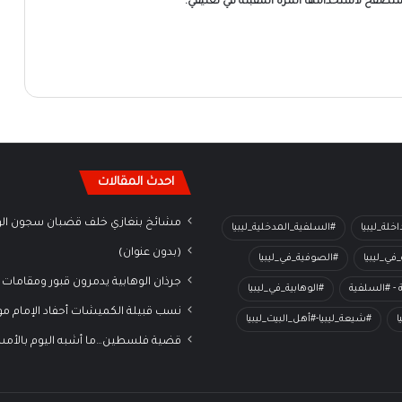
لمتصفح لاستخدامها المرة المقبلة في تعليقي.
احدث المقالات
مشائخ بنغازي خلف قضبان سجون الو
خلة_ليبيا
#السلفية_المدخلية_ليبيا
(بدون عنوان)
في_ليبيا
#الصوفية_في_ليبيا
جرذان الوهابية يدمرون قبور ومقامات 
ة - #السلفية
#الوهابية_في_ليبيا
نسب قبيلة الكميشات أحفاد الإمام م
ا
#شيعة_ليبيا-#أهل_البيت_ليبيا
قضية فلسطين…ما أشبه اليوم بالأم