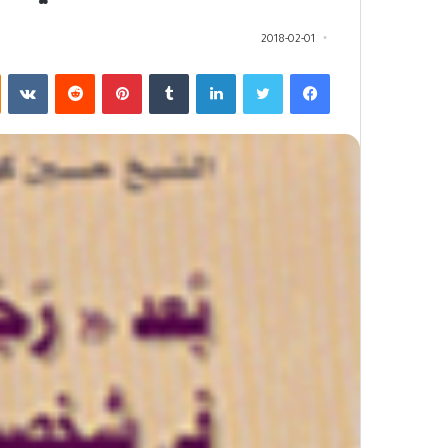
2018-02-01
فيسبوك
تويتر
لينكدإن
‏Tumblr
بينتيريست
‏Reddit
‏VKontakte