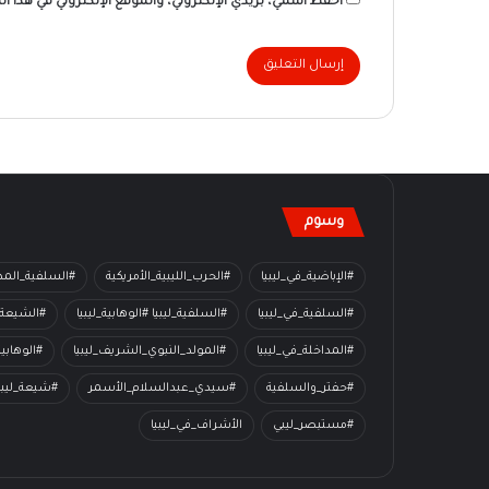
احفظ اسمي، بريدي الإلكتروني، والموقع الإلكتروني في هذا ا
وسوم
#الإباضية_في_ليبيا
#الحرب_الليبية_الأمريكية
#السلفية_المدا
#السلفية_في_ليبيا
#السلفية_ليبيا #الوهابية_ليبيا
#الشيعة_
#المداخلة_في_ليبيا
#المولد_النبوي_الشريف_ليبيا
#الوهابي
#حفتر_والسلفية
#سيدي_عبدالسلام_الأسمر
#شيعة_ليبي
#مستبصر_ليبي
الأشراف_في_ليبيا