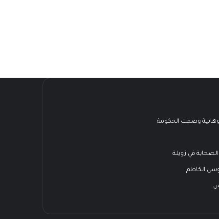
هابية وصمت الحكومة
الصحابة في زويلة
وسى الكاظم
س