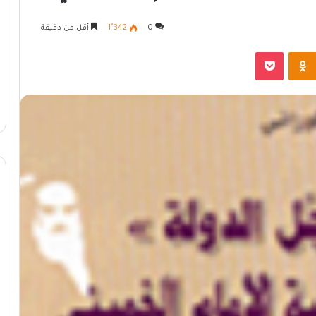
0
1٬342
أقل من دقيقة
Odnoklassniki
بوكيت