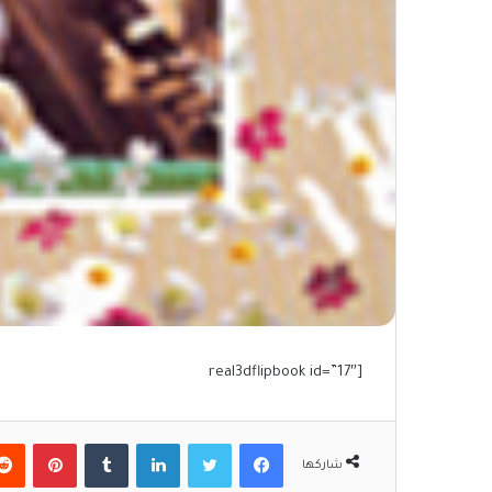
[real3dflipbook id=”17″
فيسبوك
تويتر
لينكدإن
‏Tumblr
بينتيريست
شاركها