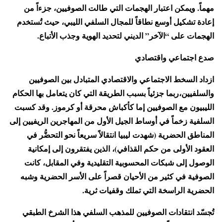
مهماً. ويمكن اعتبار الهجمات التي طالت الصوفيين، جزءاً من
إعادة تشكيل أوسع نطاقاً للمجال السلفي الليبي، حيث تُستخدم
الهجمات على “الآخر” الديني لتحديد الهوية وجذب الأتباع.
صدع اجتماعي واقتصادي
ازداد السخط الاجتماعي والاقتصادي المتبادل بين الصوفيين
والسلفيين،ربما جزئياً بسبب الطريقة التي كان يتعامل بها الحكام
الليبيون مع الصوفيين إما كأكباش محرقة أو كرموز. وقد كسبت
السلفية زخماً في أوساط الجيل الأول من المهاجرين الريفيين إلى
المناطق الحضرية (شهدت ليبيا انتقالاً سريعاً نحو التحضُّر في
العقود الأولى من حكم القذافي)، الذين يفتقرون إلى إمكانية
الوصول إلى شبكات المحسوبية التقليدية وفي المقابل، كانت
الصوفية في كثير من الأحيان قصراً على الأسر الحضرية وشبه
الحضرية الراسخة التي تملك وقفيات ثرية.
تُجسّد انتقادات الصوفيين للمذهب السلفي هذا الشرخ الطبقي