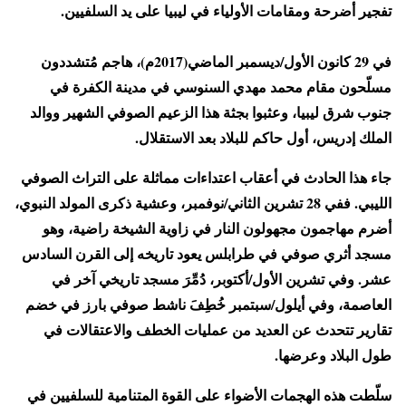
تفجير أضرحة ومقامات الأولياء في ليبيا على يد السلفيين.
في 29 كانون الأول/ديسمبر الماضي(2017م)، هاجم مُتشددون
مسلّحون مقام محمد مهدي السنوسي في مدينة الكفرة في
جنوب شرق ليبيا، وعثبوا بجثة هذا الزعيم الصوفي الشهير ووالد
الملك إدريس، أول حاكم للبلاد بعد الاستقلال.
جاء هذا الحادث في أعقاب اعتداءات مماثلة على التراث الصوفي
الليبي. ففي 28 تشرين الثاني/نوفمبر، وعشية ذكرى المولد النبوي،
أضرم مهاجمون مجهولون النار في زاوية الشيخة راضية، وهو
مسجد أثري صوفي في طرابلس يعود تاريخه إلى القرن السادس
عشر. وفي تشرين الأول/أكتوبر، دُمِّرَ مسجد تاريخي آخر في
العاصمة، وفي أيلول/سبتمبر خُطِفَ ناشط صوفي بارز في خضم
تقارير تتحدث عن العديد من عمليات الخطف والاعتقالات في
طول البلاد وعرضها.
سلّطت هذه الهجمات الأضواء على القوة المتنامية للسلفيين في