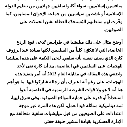
منافسين إسلاميين، سواء أكانوا سلفيين جهاديين من تنظيم الدولة
الإسلامية أو ناشطين سياسيين من جماعة الإخوان المسليمن. كما
وفّرت لهم سلطتهم المُستجدّة الغطاء لشن الحملات على
الصوفيين.
أوضح مثال على ذلك ميليشيا في طرابلس تُدعى قوة الردع
الخاصة، التي لا تتكوّن كلياً من السلفيين لكنها بقيادة عبد الرؤوف
كارة الذي يصف نفسه بأنه سلفي. تُنحى اللائمة على هذه الميلشيا
للهجمات على السلفيين في العاصمة، بيد أن كارة نفى لأحد
واضعي هذه المقالة في مقابلة العام 2013 أنه أمر بتنفيذ هذه
الهجمات، على رغم أنه اعترف بأن رجاله شاركوا فيها. ما هو أهم
هنا أنه لا هو ولا قوات الشرطة الرسمية في العاصمة أبدوا
استعداداً أو قدرة على حماية المواقع الصوفية. وفي شرق ليبيا،
ثمة ديناميكية مماثلة قيد العمل، لكن هذه المرة عبر موجة
اعتداءات على الصوفيين من قبل ميليشيات سلفية متحالفة مع
الإدارة العسكرية بقيادة المشير خليفة حفتر.