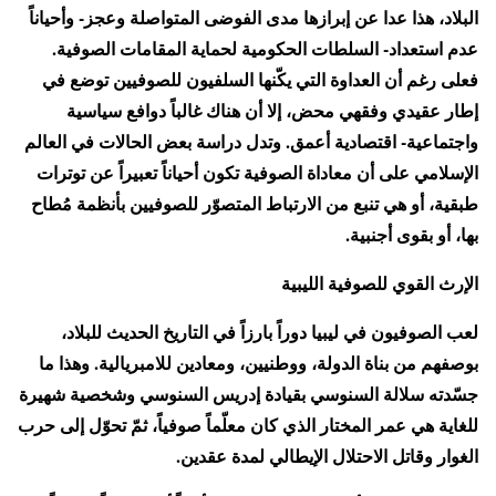
البلاد، هذا عدا عن إبرازها مدى الفوضى المتواصلة وعجز- وأحياناً
عدم استعداد- السلطات الحكومية لحماية المقامات الصوفية.
فعلى رغم أن العداوة التي يكّنها السلفيون للصوفيين توضع في
إطار عقيدي وفقهي محض، إلا أن هناك غالباً دوافع سياسية
واجتماعية- اقتصادية أعمق. وتدل دراسة بعض الحالات في العالم
الإسلامي على أن معاداة الصوفية تكون أحياناً تعبيراً عن توترات
طبقية، أو هي تنبع من الارتباط المتصوّر للصوفيين بأنظمة مُطاح
بها، أو بقوى أجنبية.
الإرث القوي للصوفية الليبية
لعب الصوفيون في ليبيا دوراً بارزاً في التاريخ الحديث للبلاد،
بوصفهم من بناة الدولة، ووطنيين، ومعادين للامبريالية. وهذا ما
جسّدته سلالة السنوسي بقيادة إدريس السنوسي وشخصية شهيرة
للغاية هي عمر المختار الذي كان معلّماً صوفياً، ثمّ تحوّل إلى حرب
الغوار وقاتل الاحتلال الإيطالي لمدة عقدين.