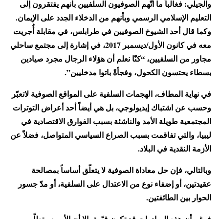
والجيلي: فغالباً ما اتّهم الصوفيون السلفيين بأنهم يفتقرون إلى
التعليم الإسلامي الرسمي وبأنهم من الدخلاء الجدد على الإيمان.
وكما قال أحد الشيوخ الصوفيين في طرابلس، في مقابلة أُجريت
معه في كانون الأول/ديسمبر 2017، في إشارة إلى مجتمع ساحلي
مجاور من السلفيين، “كنّا نعلم أن هؤلاء الرجال مجرد صيادين
بسطاء يحتسون الكحول، وفجأةً باتوا مدخليين”.
في نهاية المطاف، الهجمات السلفية على المواقع الصوفية لاتعبّر
وحسب عن اشتباك إيديولوجي، بل هي أيضاً أحد أعراض التوترات
المجتمعية طويلة الأمد والناشئة بسبب الفوارق الاقتصادية في
ليبيا، والتي تفاقمت بسبب الصراع السياسي المتواصل، فضلاً عن
الأزمة النقدية في البلاد.
وبالتالي، فإن حل معاداة الصوفية لا يتعلّق أساساً بمصالحة
عقيدتين، أو إضفاء نوع من الاعتدال على السلفية، أو مدّ جسور
الحوار بين الطائفتين.
فرغم أن هذه المبادرات قد تكون قيّمة، إلا أن الأمر سيتطلّب