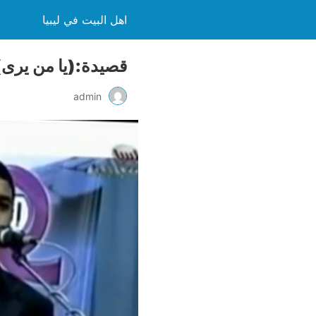
اهل البيت في ليبيا
قصيدة:(يا من يرى)
admin