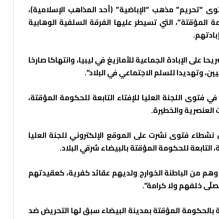
ّ فتوى “تحريم” مذهب “الإباضية” (أحد المذاهب الإسلامية)،
كومة المؤقتة”، التي تسيطر عليها الفرقة السلفية الوهابية
بادتهم.
ا على الإبادة الجماعية للأمازيغ في ليبيا، وانتهاكا صارخا
يين، وتهديدا للسلم الاجتماعي في البلاد”.
 فتوى اللجنة العليا للإفتاء التابعة للحكومة المؤقتة،
 العنصرية والخطيرة.
ل نشطاء فتوى نشرت على الموقع الإلكتروني للجنة العليا
، التابعة للحكومة المؤقتة بالبيضاء شرقي البلاد.
 وهم من الباطنة الخوارج ولديهم عقائد كفرية، كعقيدتهم
صلّى خلفهم ولا كرامة”.
ية بالحكومة المؤقتة بمدينة البيضاء سبق لها التحريض ضد