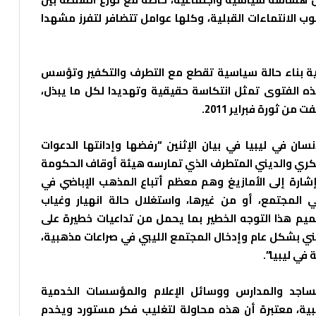
ب الانتماءات القبلية، وكلها عوامل تتضافر لتفرز مشهدا
ية بناء حالة سياسية تقطع مع التطرف والتكفير وتؤسس
ه الفتوى تمثل انتكاسة حقيقية وتهديدا لكل ما يبذل،
ن ثورة فبراير 2011.
سان في ليبيا في بيان الإثنين “رفضها وإدانتها الدعوات
فكري والديني المتطرف الذي تمارسه هيئة أوقاف الحكومة
شارة إلى الأمازيغ وهم معظم أتباع المذهب الإباضي في
ي المجتمع، أو من غيرها، واستغلال حالة انهيار وغياب
يم هذا التوجه الخطير بما يحمل من تداعيات خطيرة على
ي بشكل عام وإدخال المجتمع الليبي في صراعات مذهبية،
في ليبيا”.
مساجد والمدارس ووسائل الإعلام والمؤسسات الخدمية
يبية، معتبرة أن هذه محاولة لتغليب فكر مستورد ويخدم