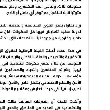
حكومات ثلاث، وتنامي المد التكفيري، وعلو منسو
متوترا قابلا للانفجار مع توفر أي عامل أو قادح.
وإذ تحاول بعض القوى السياسية والمدنية الليب
لدولة مدنية تتعايش فيها كل المكونات، فإن هذ
داخليا وخارجيا، من جهود لرأب التصدعات التي انكشفت م
في هذا الصدد أعلنت اللجنة الوطنية لحقوق الإن
التكفيرية والتحريض والعنف اللفظي والإرهاب ال
المؤقتة، من خلال تكفير مكونات اجتماعية (في إ
ليبيا) وشرائح المثقفين والأدباء والصحافيين ف
مؤسسات الدولة المدنية الديمقراطية، لنشر وتعم
الأمن والسلم الاجتماعي بشكل خاص والأمن الوطن
تضرب إسفينا في مبدأ التعايش ومفاهيم المواطنة 
وأكدت اللجنة أن التصرفات السابقة طالت ال
والاجتماعية في العديد من المناطق والمدن الل