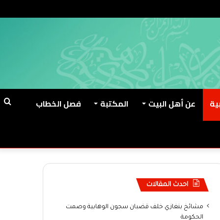
ية
عن أهل البيت
المكتبة
فصل الخطاب
ب
ع
احدث المقالات
مشائخ بنغازي خلف قضبان سجون الوهابية وصمت
الحكومة