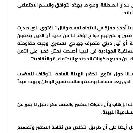
دان المنطقة، وهو ما يهدّد التوافق والسلم الاجتماعي
لاد.
بيا أحمد حمزة في الاتجاه نفسه وقال “الفتوى التي صدرت
باضيين واعتبرتهم خوارج تؤكد لنا من جديد أن الذين يصفون
ة أو تيار ديني متطرف جهادي تفكيري وجبت مقاومته
سلفية الجهادية في ليبيا أصبحت تمثل خطرا على الأمن
بين جميع مكونات المجتمع الاجتماعية والثقافية”.
 بيانا حول فتوى تكفير الهيئة العامة للأوقاف للمذهب
اب الذي يعد مساسا بوحدة وسلامة نسيج الوطن ويهدد مبدأ
ة الإرهاب وأن دعوات التكفير والعنف فكر دخيل لا يعبر عن
سلامية الليبية.
ل أيضا على أن طريق التخلص من ثقافة التكفير وتقسيم