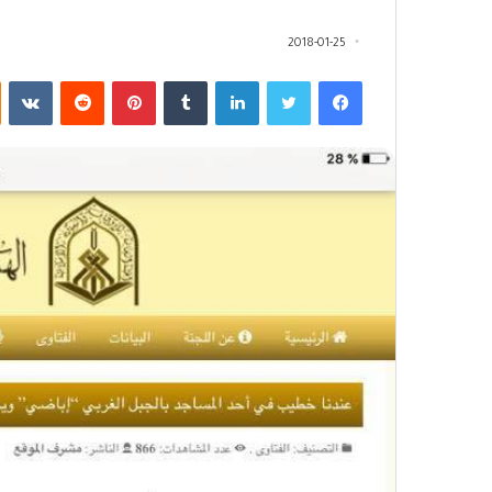
2018-01-25
فيسبوك
تويتر
لينكدإن
‏Tumblr
بينتيريست
‏Reddit
‏VKontakte