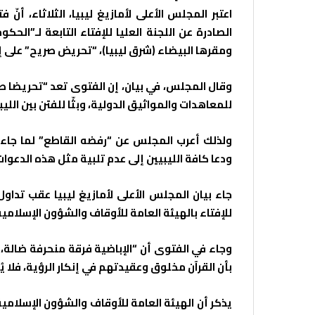
اعتبر المجلس الأعلى لأمازيغ ليبيا، الثلاثاء، أن
الصادرة عن اللجنة العليا للإفتاء التابعة لـ”الح
ومقرها البيضاء (شرق ليبيا)، “تحريض صريح” على إ
وقال المجلس، في بيان، إن الفتوى تعد “تحريضا صريح
للمعاهدات والمواثيق الدولية، وبثّا للفتن بين الليب
ولذلك أعرب المجلس عن “رفضه القاطع” لما جاء في
ودعا كافة الليبيين إلى عدم تلبية مثل هذه الدعوات
جاء بيان المجلس الأعلى لأمازيغ ليبيا عقب تداو
للإفتاء بالهيئة العامة للأوقاف والشؤون الإسلامية
وجاء في الفتوى أن “الإباضية فرقة منحرفة ضالة،
بأن القرآن مخلوق وعقيدتهم في إنكار الرؤية، فلا يُ
يذكر أن الهيئة العامة للأوقاف والشؤون الإسلام