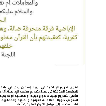
أهل البيت في ليبيا
فتوى تحريم الإباضية في ليبيا.. إسفين يدق في علاقات 
للحكومة المؤقتة في ليبيا، بتحريم مذهب الإباضية، أثارت
الأعلى لأمازيغ ليبيا، لا لدواع دينية أو مذهبية أو تار
استوعب طويلا اختلافاته العرقية والقبلية والمذهبية، 
قادحا مضافا إلى عوامل التوتر المتوفرة أصلا.