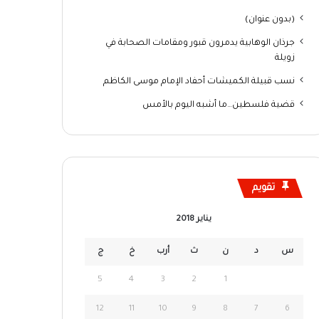
(بدون عنوان)
جرذان الوهابية يدمرون قبور ومقامات الصحابة في
زويلة
نسب قبيلة الكميشات أحفاد الإمام موسى الكاظم
قضية فلسطين…ما أشبه اليوم بالأمس
تقويم
يناير 2018
س
د
ن
ث
أرب
خ
ج
5
4
3
2
1
12
11
10
9
8
7
6