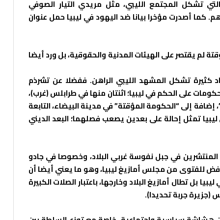
التي تشكل المجتمع الليبي، مثل مريدي التيار الصوفي
هم. كما أصدرت مؤخرا بيانا ضد اليهود في ليبيا حمل عنوان
تة لم يقتصر على الهيئات المدنية والحقوقية، بل ورد أيضا
د كثيرة تشكل المشهد الليبي الراهن. ففضلا عن تشرذم
كومات على الحكم في ليبيا؛ اثنتان منها في طرابلس (غرب)،
”، إضافة إلى “الحكومة المؤقتة” في مدينة البيضاء، التابعة
ليبيا تمثل إحالة على بعدين يصعب فصلهما؛ البعد الديني
 المنتشرين في جبل نفوسة غربي البلاد، وخصوصا في جادو
لرافض للفتوى من مجلس أمازيغ ليبيا، وهو ما يعني أيضا أن
يا بل تطال أمازيغ البلاد وخارجها، باعتبار الصلات الكبيرة
س (جزيرة جربة تحديدا).
من هشاشة سياسية واجتماعية، خاصة مع توزع السلطة بين