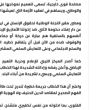
مصلحة قوى خارجية، تسعى لتعميم نموذجها على بل
والوطني، ويساهم في تعقيد الأزمة التي تعيشها الب
ومضى مقرر اللجنة الوطنية لحقوق الإنسان في لي
عن دار إفتاء حكومة الثني ضد إخوتنا الأمازيغ الإ
أنفسهم بالسلفية هم عبارة عن حركة أو جماع
والوقوف ضده من الآن قبل أن يتفاقم خطره. ال
والسلم الاجتماعي وعلى التعايش السلمي المشترك 
كما أصدر المركز الليبي للإعلام وحرية التعبير
الإباضي،وأعلن رفضه وإدانته الشديدة لهذا الخط
التعايش السلمي ويسيء لشريحة من أبناء البلد.
واعتبر أن هذا الخطاب جريمة خطيرة تندرج تحت طائل
الفهم الصحيح لمقاصد الدين الحنيف ولا الهوية الإ
الفتوى، بما احتوته من نفس تكفيري متشنج، تد