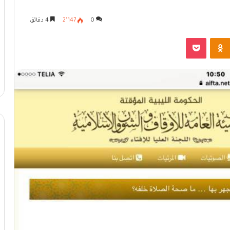
0
2٬147
4 دقائق
Odnoklassniki
بوكيت