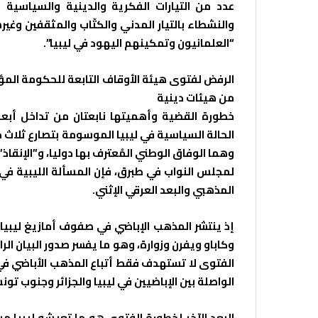
عدد من التيارات الفكرية والدينية والسياسية 
والنشطاء بالتيار المدني والكتّاب والمثقفين وغير
“العلمانيون وتمكينهم اليهود في ليبيا”.
الرفض لفتوى هيئة الأوقاف التابعة للحكومة المؤق
من هيئات دينية
خطورة القضية وأهميتها نابعتان من تداخل أبعا
الحالة السياسية في ليبيا الموسومة بتصارع ثلاث ح
وهما الوفاق الوطني المُعترف بها دوليا، و”الإنقاذ
لمجلس النواب في طبرق، فإن المسألة الليبية في 
المذهبي والبعد العرقي الإثني.
إذ ينتشر المذهب الإباضي في صفوف أمازيغ ليبيا
وكاباو ويفرن وزوارة، وهو ما يفسر صدور البيان ا
الفتوى لا تستهدف فقط أتباع المذهب الأباضي في ليب
الواصلة بين الإباضيين في ليبيا والجزائر وجنوب تون
البعد الآخر لخطورة الفتوى هو ما تعيشه ليبيا 