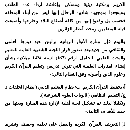
الكريم ومكتبة دينية ومسكن وإعاشة ازداد عدد الطلاب
وتشجعوا
متوجهين شادين الرحال إليها ليس من أبناء المنطقة
فحسب بل وفدوا إليها من كافة أصقاع البلاد وخارجها وأصبحت
قبلة للمتعلمين
ومحط أنظار الزائرين.
واليوم فإن منارة الأنوار الربانية بزليتن تعيد دورها العلمي
والثقافي من جديد,بعد صدور قرار اللجنة الشعبية
العامة للتعليم
والبحث العلمي, الحامل لرقم (167) لسنة 1424 ميلادية بشأن
إنشاء المنارات العلمية التي تتولي تدريس وتعليم القرآن
الكريم
وعلوم الدين وأصوله وفق النظام التالي:-
أ/ تحفيظ القرآن الكريم. ب/ نظام التعليم الديني ( نظام الحلقات ).
ج/ التعليم النظامي ( ثانويات العلوم الشرعية ).
وتكليلا لذلك تم تشكيل لجنة أهلية لإدارة هذه المنارة وبعثها من
جديد للأهداف التالية:-
1) التعريف بالقرآن الكريم والعمل على تعلمه وحفظه ونشره,