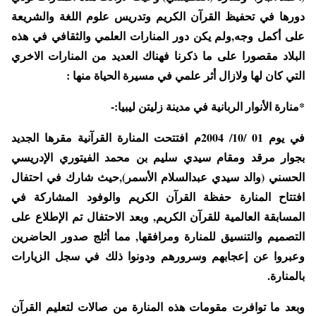
دورها في تحفيظ القرآن الكريم وتدريس علوم اللغة والشريعة
على أكمل وجه,ولم يكن دور المنارات العلمي والثقافي في هذه
البلاد مقصورا على ما ذكرنا فهناك العديد من المنارات الاخري
التي كان لها ولازال أثر علمي في مسيرة الحياة منها :
*منارة الأنوار الربانية في مدينة زليتن ليبيا:-
في يوم 01 /10/ 2004م افتتحت المنارة القرآنية مقرها الجديد
بجوار مرقد ومقام سيدي سليم بن محمد الفيتوري الإدريسي
الحسني (والد سيدي عبدالسلام الأسمر),حيث شارك في احتفال
افتتاح المنارة حفظة القرآن الكريم والوفود
المشاركة في
المسابقة العالمية للقرآن الكريم, وبعد الاحتفال تم الإطلاع على
التصميم والتنسيق للمنارة ومرافقها, مما أثلج صدور
الحاضرين
وعبروا عن إعجابهم وسرورهم ودونوا ذلك في سجل الزيارات
بالمنارة.
وبعد ما توافرت مقومات هذه المنارة من صالات لتعليم القرآن