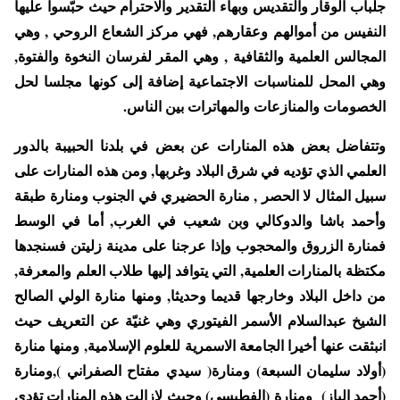
جلباب الوقار والتقديس وبهاء التقدير والاحترام حيث حبّسوا عليها
النفيس من أموالهم وعقارهم, فهي مركز الشعاع الروحي , وهي
المجالس العلمية والثقافية , وهي المقر لفرسان النخوة والفتوة,
وهي المحل للمناسبات الاجتماعية إضافة إلى كونها مجلسا لحل
الخصومات والمنازعات والمهاترات بين الناس.
وتتفاضل بعض هذه المنارات عن بعض في بلدنا الحبيبة بالدور
العلمي الذي تؤديه في شرق البلاد وغربها, ومن هذه المنارات على
سبيل المثال لا الحصر , منارة الحضيري في الجنوب ومنارة طبقة
وأحمد باشا والدوكالي وبن شعيب في الغرب, أما في الوسط
فمنارة الزروق والمحجوب وإذا عرجنا على مدينة زليتن فسنجدها
مكتظة بالمنارات العلمية, التي يتوافد إليها طلاب العلم والمعرفة,
من داخل البلاد وخارجها قديما وحديثا, ومنها منارة الولي الصالح
الشيخ عبدالسلام الأسمر الفيتوري وهي غنيّة عن التعريف حيث
انبثقت عنها أخيرا الجامعة الاسمرية للعلوم الإسلامية, ومنها منارة
(أولاد سليمان السبعة) ومنارة( سيدي مفتاح الصفراني ),ومنارة
(أحمد الباز) ومنارة (الفطيسي) وحيث لازالت هذه المنارات تؤدي