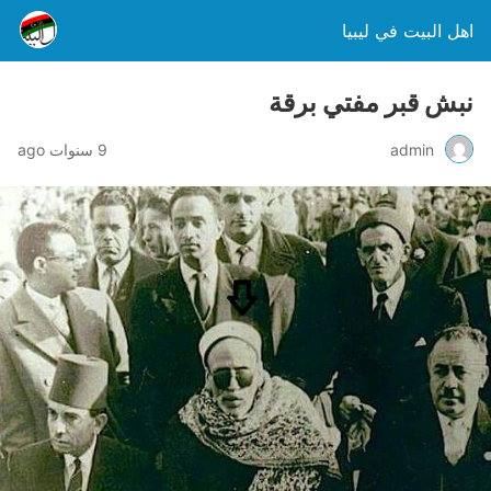
اهل البيت في ليبيا
نبش قبر مفتي برقة
admin
9 سنوات ago