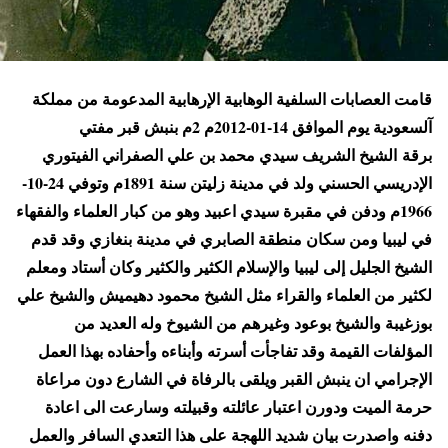
قامت العصابات السلفية الوهابية الإرهابية المدعومة من مملكة
آلسعودية يوم الموافق 14-01-2012م 2م بنبش قبر مفتي
برقة الشيخ الشريف سيدي محمد بن علي الصفراني الفيتوري
الإدريسي الحسني ولد في مدينة زليتن سنة 1891م وتوفي 24-10-
1966م ودفن في مقبرة سيدي اعبيد وهو من كبار العلماء والفقهاء
في ليبيا ومن سكان منطقة الصابري في مدينة بنغازي وقد قدم
الشيخ الجليل إلى ليبيا والإسلام الكثير والكثير وكان أستاد ومعلم
لكثير من العلماء والقراء مثل الشيخ محمود دهيميش والشيخ علي
بوزغيبة والشيخ بوعود وغيرهم من الشيوخ وله العديد من
المؤلفات القيمة وقد تفاجأت أسرته وأبناءه وأحفاده بهذا العمل
الإجرامي ان ينبش القبر ويلقى بالرفاة في الشارع دون مراعاة
حرمة الميت ودورن اعتبار عائلته وقبيلته وسارعت الى اعادة
دفنه واصدرت بيان شديد اللهجة على هذا التعدي السافر والعمل