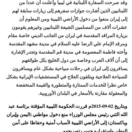
وقد صرحت السفارة اللبنانية في ليبيا وأعلنت أن عددا من
اللبنانيين الذين أشارت جوازات سفرهم إلى زيارات سابقة لهم
إلى إيران منعوا من دخول الأراضي الليبية ومن المعلوم أن
عشرات ألاف من المسلمين الشيعة اللبنانيين وغيرهم يقومون
بزيارة المراقد المقدسة في ايران من الجانب الديني خاصة مقام
ومرقد الإمام علي الرضا عليه السلام في مدينة مشهد المقدسة
وأخته فاطمة المعصومة في مدينة قم المقدسة وتجدر الإشارة
إلى أن ألاف العرب وخاصة من دول الخليج بكل طوائفهم
يسافرون إلى ايران في رحلات سياحية بشكل عام ويسافرون
للسياحة العلاجية ويتلقون العلاج في المستشفيات الإيرانية بشكل
خاص نظرا للخدمات الممتازة والمتطورة والقيمة المنخفضة
والمعقولة مقارنة بالأسعار في البلدان الأوروبية.
وبتاريخ 02-09-2015م قررت الحكومة الليبية المؤقتة برئاسة عبد
الله الثني رئيس مجلس الوزراء منع دخول مواطني (اليمن وإيران
وباكستان) إلى الأراضي الليبية لأسباب أمنية وحفاظا على أمن
الوطن واستقراره حسب تصريحهم.