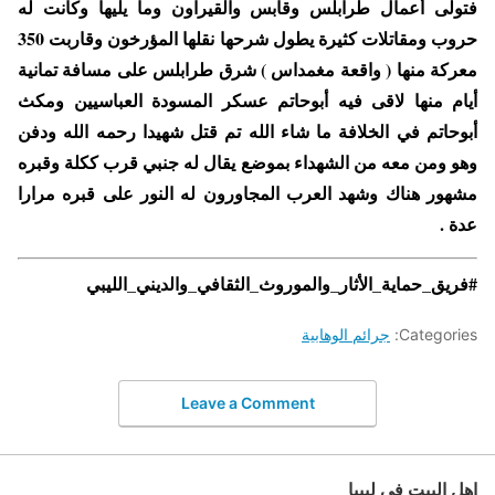
فتولى أعمال طرابلس وقابس والقيراون وما يليها وكانت له
حروب ومقاتلات كثيرة يطول شرحها نقلها المؤرخون وقاربت 350
معركة منها ( واقعة مغمداس ) شرق طرابلس على مسافة تمانية
أيام منها لاقى فيه أبوحاتم عسكر المسودة العباسيين ومكث
أبوحاتم في الخلافة ما شاء الله تم قتل شهيدا رحمه الله ودفن
وهو ومن معه من الشهداء بموضع يقال له جنبي قرب ككلة وقبره
مشهور هناك وشهد العرب المجاورون له النور على قبره مرارا
عدة .
#فريق_حماية_الأثار_والموروث_الثقافي_والديني_الليبي
Categories:
جرائم الوهابية
Leave a Comment
اهل البيت في ليبيا