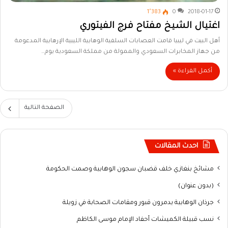
1٬383
0
2018-01-17
اغتيال الشيخ مفتاح فرج الفيتوري
أهل البيت في ليبيا قامت العصابات السلفية الوهابية الليبية الإرهابية المدعومة
من جهاز المخابرات السعودي والممولة من مملكة السعودية يوم…
أكمل القراءة »
الصفحة التالية
احدث المقالات
مشائخ بنغازي خلف قضبان سجون الوهابية وصمت الحكومة
(بدون عنوان)
جرذان الوهابية يدمرون قبور ومقامات الصحابة في زويلة
نسب قبيلة الكميشات أحفاد الإمام موسى الكاظم