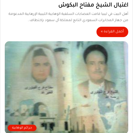
اغتيال الشيخ مفتاح البكوش
أهل البيت في ليبيا قامت العصابات السلفية الوهابية الليبية الإرهابية المدعومة
من جهاز المخابرات السعودي التابع لمملكة آل سعود بإختطاف…
أكمل القراءة »
جرائم الوهابية