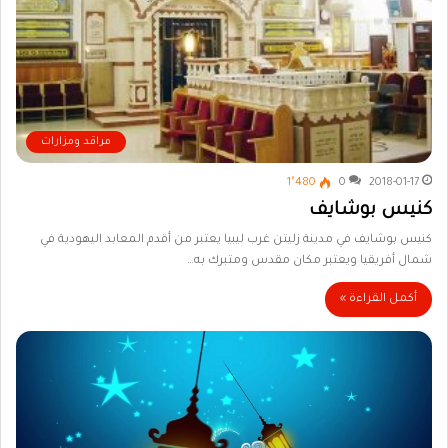
مراقد ومزارات
1٬480
0
2018-01-17
كنيس بوشايف
كنيس بوشايف في مدينة زليتن غرب ليبيا يعتبر من أقدم المعابد اليهودية في
شمال أفريقيا ويعتبر مكان مقدس ومتبرك به…
أكمل القراءة »