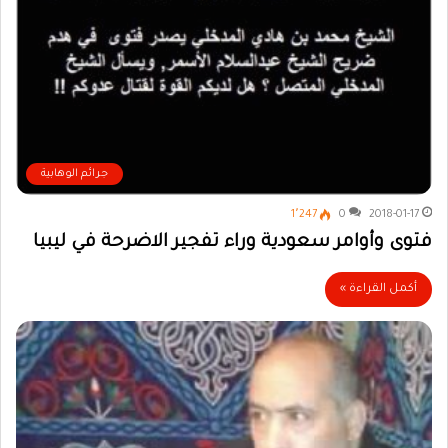
جرائم الوهابية
1٬247
0
2018-01-17
فتوى وأوامر سعودية وراء تفجير الاضرحة في ليبيا
أكمل القراءة »