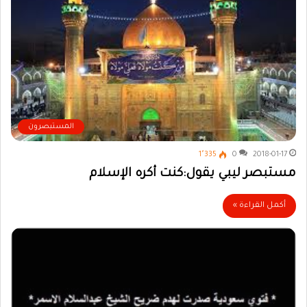
المستبصرون
1٬335
0
2018-01-17
مستبصر ليبي يقول:كنت أكره الإسلام
أكمل القراءة »