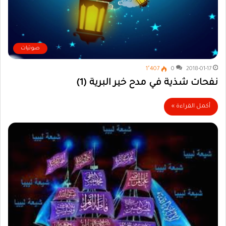
صوتيات
1٬407
0
2018-01-17
نفحات شذية في مدح خير البرية (1)
أكمل القراءة »