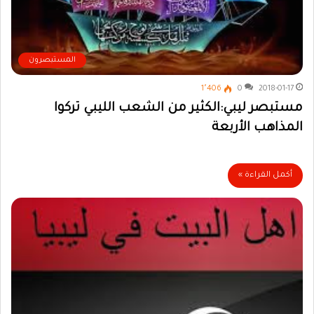
المستبصرون
1٬406
0
2018-01-17
مستبصر ليبي:الكثير من الشعب الليبي تركوا
المذاهب الأربعة
أكمل القراءة »