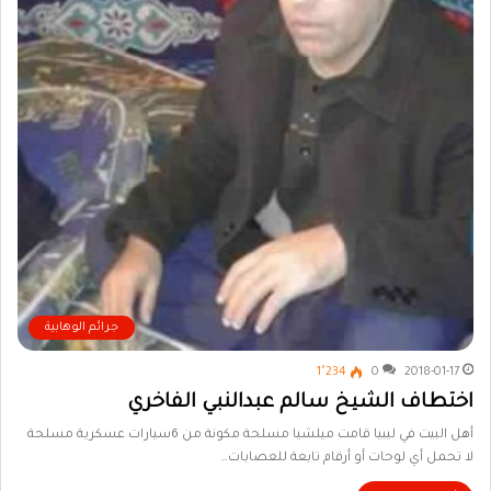
جرائم الوهابية
1٬234
0
2018-01-17
اختطاف الشيخ سالم عبدالنبي الفاخري
أهل البيت في ليبيا قامت ميلشيا مسلحة مكونة من 6سيارات عسكرية مسلحة
لا تحمل أي لوحات أو أرقام تابعة للعصابات…