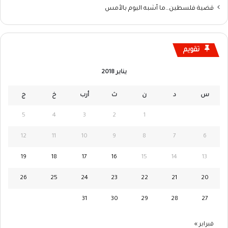
قضية فلسطين…ما أشبه اليوم بالأمس
تقويم
يناير 2018
س
د
ن
ث
أرب
خ
ج
5
4
3
2
1
12
11
10
9
8
7
6
19
18
17
16
15
14
13
26
25
24
23
22
21
20
31
30
29
28
27
فبراير »